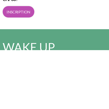
INSCRIPTION
WAKE UP
AND RUN
Viens t’échauffer avec nous à 5:15, avant
le départ de la course à 5:30!
Tu veux vivre l'événement autrement ?