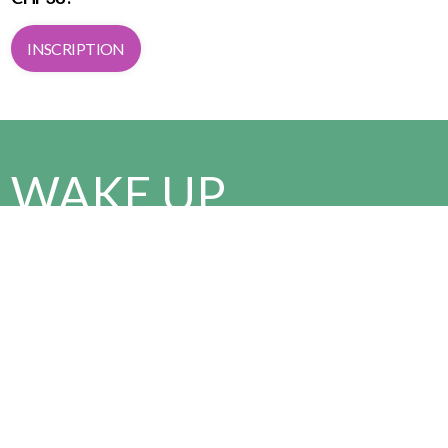
INSCRIPTION
WAKE UP
AND RUN
Viens t’échauffer avec nous à 5:15, avant
le départ de la course à 5:30!
Tu veux vivre l'événement autrement ?