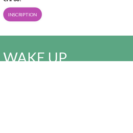
INSCRIPTION
WAKE UP
AND RUN
Viens t’échauffer avec nous à 5:15, avant
le départ de la course à 5:30!
Tu veux vivre l'événement autrement ?